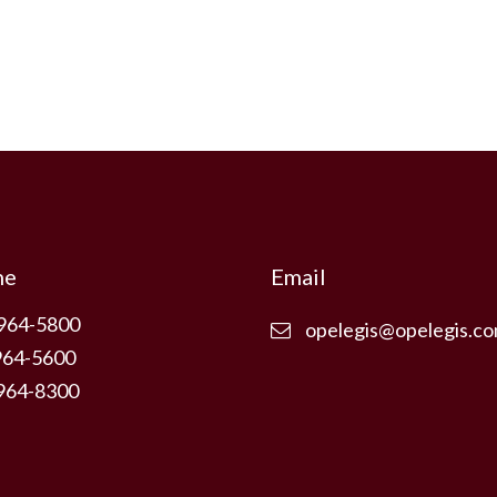
ne
Email
3964-5800
opelegis@opelegis.co
964-5600
3964-8300