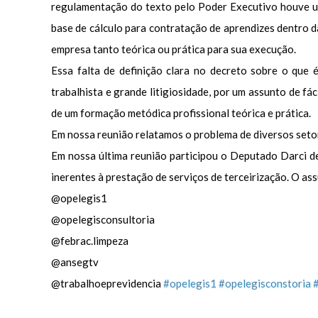
regulamentação do texto pelo Poder Executivo houve um
base de cálculo para contratação de aprendizes dentro d
empresa tanto teórica ou prática para sua execução.
Essa falta de definição clara no decreto sobre o que 
trabalhista e grande litigiosidade, por um assunto de f
de um formação metódica profissional teórica e prática.
Em nossa reunião relatamos o problema de diversos setor
Em nossa última reunião participou o Deputado Darci de 
inerentes à prestação de serviços de terceirização. O as
@opelegis1
@opelegisconsultoria
@febrac.limpeza
@ansegtv
@trabalhoeprevidencia
#opelegis1
#opelegisconstoria
#