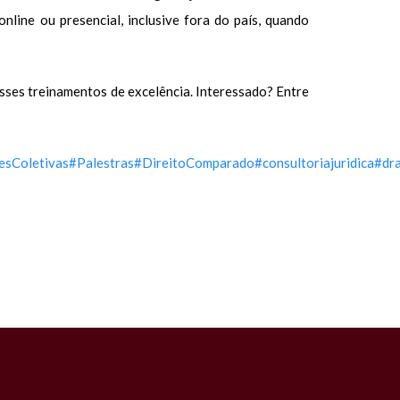
nline ou presencial, inclusive fora do país, quando
 esses treinamentos de excelência. Interessado? Entre
sColetivas
#Palestras
#DireitoComparado
#consultoriajuridica
#dra