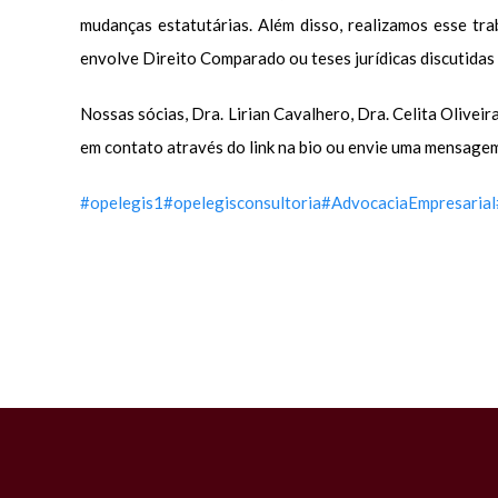
mudanças estatutárias. Além disso, realizamos esse tra
envolve Direito Comparado ou teses jurídicas discutidas
Nossas sócias, Dra. Lirian Cavalhero, Dra. Celita Olivei
em contato através do link na bio ou envie uma mensagem
#opelegis1
#opelegisconsultoria
#AdvocaciaEmpresarial