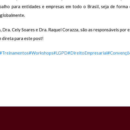
balho para entidades e empresas em todo o Brasil, seja de forma o
 globalmente.
ra, Dra. Cely Soares e Dra. Raquel Corazza, são as responsáveis por
 direta para este post!
#Treinamentos
#Workshops
#LGPD
#DireitoEmpresarial
#Convençõe