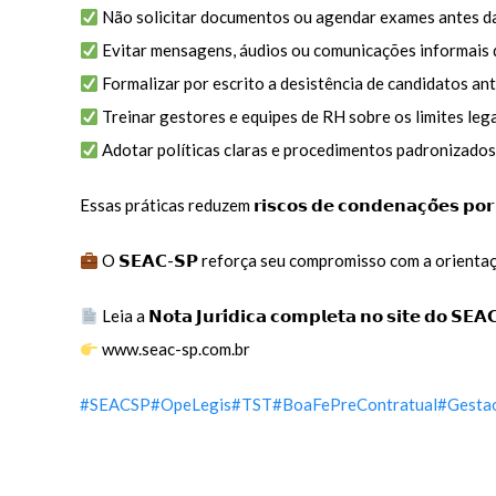
Não solicitar documentos ou agendar exames antes da
Evitar mensagens, áudios ou comunicações informais 
Formalizar por escrito a desistência de candidatos ant
Treinar gestores e equipes de RH sobre os limites lega
Adotar políticas claras e procedimentos padronizados
Essas práticas reduzem 𝗿𝗶𝘀𝗰𝗼𝘀 𝗱𝗲 𝗰𝗼𝗻𝗱𝗲𝗻𝗮𝗰̧𝗼̃𝗲𝘀 𝗽𝗼𝗿 𝗱
O 𝗦𝗘𝗔𝗖-𝗦𝗣 reforça seu compromisso com a orientação preve
Leia a 𝗡𝗼𝘁𝗮 𝗝𝘂𝗿𝗶́𝗱𝗶𝗰𝗮 𝗰𝗼𝗺𝗽𝗹𝗲𝘁𝗮 𝗻𝗼 𝘀𝗶𝘁𝗲 𝗱𝗼 𝗦𝗘𝗔
www.seac-sp.com.br
#SEACSP
#OpeLegis
#TST
#BoaFePreContratual
#Gesta