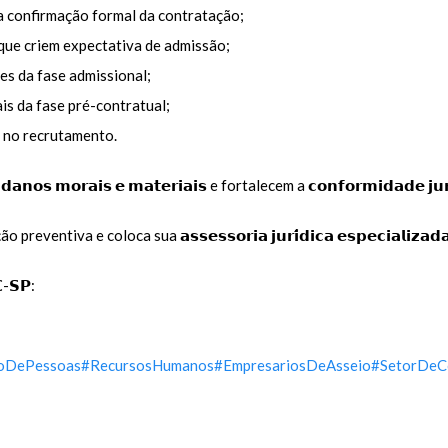
 confirmação formal da contratação;
que criem expectativa de admissão;
es da fase admissional;
is da fase pré-contratual;
 no recrutamento.
𝗻𝗼𝘀 𝗺𝗼𝗿𝗮𝗶𝘀 𝗲 𝗺𝗮𝘁𝗲𝗿𝗶𝗮𝗶𝘀 e fortalecem a 𝗰𝗼𝗻𝗳𝗼𝗿𝗺𝗶𝗱𝗮𝗱𝗲 𝗷𝘂𝗿𝗶
ntiva e coloca sua 𝗮𝘀𝘀𝗲𝘀𝘀𝗼𝗿𝗶𝗮 𝗷𝘂𝗿𝗶́𝗱𝗶𝗰𝗮 𝗲𝘀𝗽𝗲𝗰𝗶𝗮𝗹𝗶𝘇
𝗖-𝗦𝗣:
oDePessoas
#RecursosHumanos
#EmpresariosDeAsseio
#SetorDeC