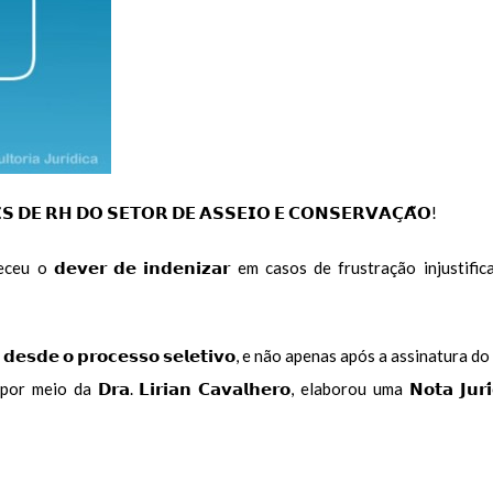
𝗦 𝗗𝗘 𝗥𝗛 𝗗𝗢 𝗦𝗘𝗧𝗢𝗥 𝗗𝗘 𝗔𝗦𝗦𝗘𝗜𝗢 𝗘 𝗖𝗢𝗡𝗦𝗘𝗥𝗩𝗔𝗖̧𝗔̃𝗢!
𝗧) reconheceu o 𝗱𝗲𝘃𝗲𝗿 𝗱𝗲 𝗶𝗻𝗱𝗲𝗻𝗶𝘇𝗮𝗿 em casos de frustração 
𝗮 𝗱𝗲𝘀𝗱𝗲 𝗼 𝗽𝗿𝗼𝗰𝗲𝘀𝘀𝗼 𝘀𝗲𝗹𝗲𝘁𝗶𝘃𝗼, e não apenas após a assinatura 
𝗰𝗮, por meio da 𝗗𝗿𝗮. 𝗟𝗶𝗿𝗶𝗮𝗻 𝗖𝗮𝘃𝗮𝗹𝗵𝗲𝗿𝗼, elaborou uma 𝗡𝗼𝘁𝗮 𝗝