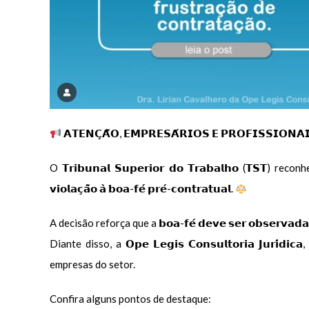
𝗔𝗧𝗘𝗡𝗖̧𝗔̃𝗢, 𝗘𝗠𝗣𝗥𝗘𝗦𝗔́𝗥𝗜𝗢𝗦 𝗘 𝗣𝗥𝗢𝗙𝗜𝗦𝗦𝗜𝗢𝗡𝗔
O 𝗧𝗿𝗶𝗯𝘂𝗻𝗮𝗹 𝗦𝘂𝗽𝗲𝗿𝗶𝗼𝗿 𝗱𝗼 𝗧𝗿𝗮𝗯𝗮𝗹𝗵𝗼 (𝗧
𝘃𝗶𝗼𝗹𝗮𝗰̧𝗮̃𝗼 𝗮̀ 𝗯𝗼𝗮-𝗳𝗲́ 𝗽𝗿𝗲́-𝗰𝗼𝗻𝘁𝗿𝗮𝘁𝘂𝗮𝗹.
A decisão reforça que a 𝗯𝗼𝗮-𝗳𝗲́ 𝗱𝗲𝘃𝗲 𝘀𝗲𝗿 𝗼𝗯𝘀𝗲𝗿𝘃𝗮𝗱
Diante disso, a 𝗢𝗽𝗲 𝗟𝗲𝗴𝗶𝘀 𝗖𝗼𝗻𝘀𝘂𝗹𝘁𝗼𝗿𝗶𝗮 𝗝𝘂𝗿𝗶́𝗱𝗶
empresas do setor.
Confira alguns pontos de destaque: