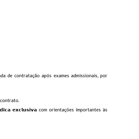
injustificada de contratação após exames admissionais, por
do contrato.
𝘂𝗿𝗶́𝗱𝗶𝗰𝗮 𝗲𝘅𝗰𝗹𝘂𝘀𝗶𝘃𝗮 com orientações importantes às