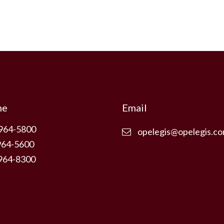
ne
Email
3964-5800
opelegis@opelegis.co
964-5600
3964-8300