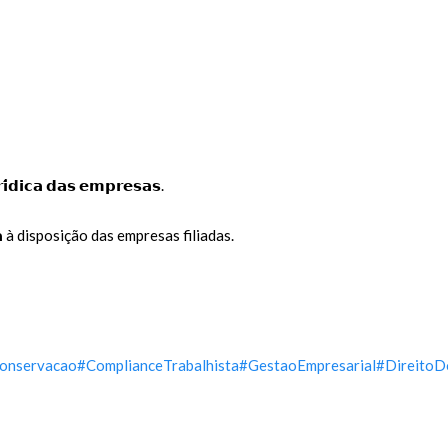
́𝗱𝗶𝗰𝗮 𝗱𝗮𝘀 𝗲𝗺𝗽𝗿𝗲𝘀𝗮𝘀.
𝗱𝗮 à disposição das empresas filiadas.
onservacao
#ComplianceTrabalhista
#GestaoEmpresarial
#DireitoD