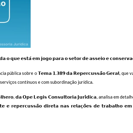
𝗻𝗱𝗮 𝗼 𝗾𝘂𝗲 𝗲𝘀𝘁𝗮́ 𝗲𝗺 𝗷𝗼𝗴𝗼 𝗽𝗮𝗿𝗮 𝗼 𝘀𝗲𝘁𝗼𝗿 𝗱𝗲 𝗮𝘀𝘀𝗲𝗶𝗼 𝗲 𝗰𝗼𝗻𝘀𝗲𝗿𝘃𝗮
a pública sobre o 𝗧𝗲𝗺𝗮 𝟭.𝟯𝟴𝟵 𝗱𝗮 𝗥𝗲𝗽𝗲𝗿𝗰𝘂𝘀𝘀𝗮̃𝗼 𝗚𝗲𝗿𝗮𝗹, que vai defi
estação de serviços contínuos e com subordinação jurídica.
𝗻 𝗖𝗮𝘃𝗮𝗹𝗵𝗲𝗿𝗼, 𝗱𝗮 𝗢𝗽𝗲 𝗟𝗲𝗴𝗶𝘀 𝗖𝗼𝗻𝘀𝘂𝗹𝘁𝗼𝗿𝗶𝗮 𝗝𝘂𝗿𝗶́𝗱𝗶𝗰𝗮,
𝗿𝗲𝗽𝗲𝗿𝗰𝘂𝘀𝘀𝗮̃𝗼 𝗱𝗶𝗿𝗲𝘁𝗮 𝗻𝗮𝘀 𝗿𝗲𝗹𝗮𝗰̧𝗼̃𝗲𝘀 𝗱𝗲 𝘁𝗿𝗮𝗯𝗮𝗹𝗵𝗼 