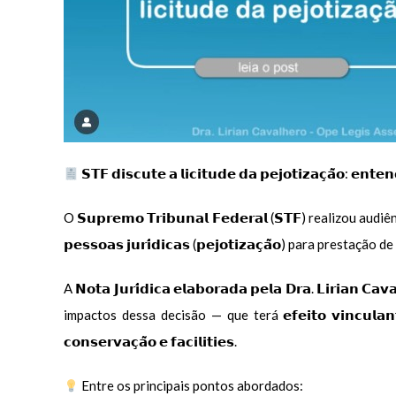
𝗦𝗧𝗙 𝗱𝗶𝘀𝗰𝘂𝘁𝗲 𝗮 𝗹𝗶𝗰𝗶𝘁𝘂𝗱𝗲 𝗱𝗮 𝗽𝗲𝗷𝗼𝘁𝗶𝘇𝗮𝗰̧𝗮̃𝗼: 𝗲𝗻𝘁𝗲
O 𝗦𝘂𝗽𝗿𝗲𝗺𝗼 𝗧𝗿𝗶𝗯𝘂𝗻𝗮𝗹 𝗙𝗲𝗱𝗲𝗿𝗮𝗹 (𝗦𝗧𝗙) realizou audiênci
𝗽𝗲𝘀𝘀𝗼𝗮𝘀 𝗷𝘂𝗿𝗶́𝗱𝗶𝗰𝗮𝘀 (𝗽𝗲𝗷𝗼𝘁𝗶𝘇𝗮𝗰̧𝗮̃𝗼) para pr
A 𝗡𝗼𝘁𝗮 𝗝𝘂𝗿𝗶́𝗱𝗶𝗰𝗮 𝗲𝗹𝗮𝗯𝗼𝗿𝗮𝗱𝗮 𝗽𝗲𝗹𝗮 𝗗𝗿𝗮. 𝗟𝗶𝗿𝗶
impactos dessa decisão — que terá 𝗲𝗳𝗲𝗶𝘁𝗼 𝘃𝗶𝗻𝗰𝘂𝗹𝗮𝗻𝘁𝗲 𝗲 
𝗰𝗼𝗻𝘀𝗲𝗿𝘃𝗮𝗰̧𝗮̃𝗼 𝗲 𝗳𝗮𝗰𝗶𝗹𝗶𝘁𝗶𝗲𝘀.
Entre os principais pontos abordados: