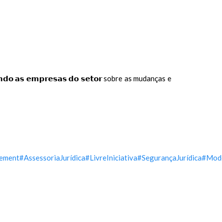
𝗻𝗱𝗼 𝗮𝘀 𝗲𝗺𝗽𝗿𝗲𝘀𝗮𝘀 𝗱𝗼 𝘀𝗲𝘁𝗼𝗿 sobre as mudanças e
gement
#AssessoriaJurídica
#LivreIniciativa
#SegurançaJurídica
#Mode