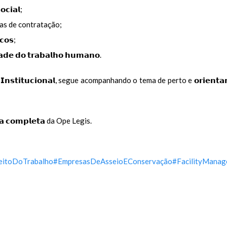
𝗰𝗶𝗮𝗹;
formas de contratação;
𝗰𝗼𝘀;
𝗱𝗲 𝗱𝗼 𝘁𝗿𝗮𝗯𝗮𝗹𝗵𝗼 𝗵𝘂𝗺𝗮𝗻𝗼.
 𝗲 𝗜𝗻𝘀𝘁𝗶𝘁𝘂𝗰𝗶𝗼𝗻𝗮𝗹, segue acompanhando o tema de perto e 𝗼𝗿𝗶𝗲𝗻𝘁
𝗮 𝗰𝗼𝗺𝗽𝗹𝗲𝘁𝗮 da Ope Legis.
eitoDoTrabalho
#EmpresasDeAsseioEConservação
#FacilityMana