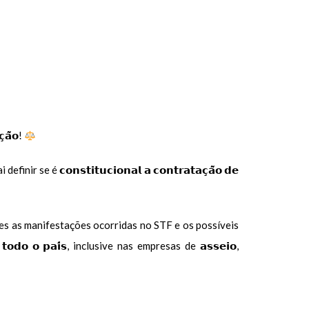
̧𝗮̃𝗼!
nir se é 𝗰𝗼𝗻𝘀𝘁𝗶𝘁𝘂𝗰𝗶𝗼𝗻𝗮𝗹 𝗮 𝗰𝗼𝗻𝘁𝗿𝗮𝘁𝗮𝗰̧𝗮̃𝗼 𝗱𝗲
 analisa em detalhes as manifestações ocorridas no STF e os possíveis
𝗺 𝘁𝗼𝗱𝗼 𝗼 𝗽𝗮𝗶́𝘀, inclusive nas empresas de 𝗮𝘀𝘀𝗲𝗶𝗼,