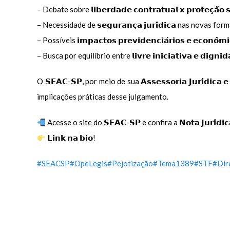
– Debate sobre 𝗹𝗶𝗯𝗲𝗿𝗱𝗮𝗱𝗲 𝗰𝗼𝗻𝘁𝗿𝗮𝘁𝘂𝗮𝗹 𝘅 𝗽𝗿𝗼𝘁𝗲𝗰̧𝗮̃𝗼 𝘀
– Necessidade de 𝘀𝗲𝗴𝘂𝗿𝗮𝗻𝗰̧𝗮 𝗷𝘂𝗿𝗶́𝗱𝗶𝗰𝗮 nas novas 
– Possíveis 𝗶𝗺𝗽𝗮𝗰𝘁𝗼𝘀 𝗽𝗿𝗲𝘃𝗶𝗱𝗲𝗻𝗰𝗶𝗮́𝗿𝗶𝗼𝘀 𝗲 𝗲𝗰𝗼𝗻𝗼̂𝗺𝗶
– Busca por equilíbrio entre 𝗹𝗶𝘃𝗿𝗲 𝗶𝗻𝗶𝗰𝗶𝗮𝘁𝗶𝘃𝗮 𝗲 𝗱𝗶𝗴𝗻𝗶𝗱
O 𝗦𝗘𝗔𝗖-𝗦𝗣, por meio de sua 𝗔𝘀𝘀𝗲𝘀𝘀𝗼𝗿𝗶𝗮 𝗝𝘂𝗿𝗶́𝗱𝗶𝗰
implicações práticas desse julgamento.
Acesse o site do 𝗦𝗘𝗔𝗖-𝗦𝗣 e confira a 𝗡𝗼𝘁𝗮 𝗝𝘂𝗿𝗶́𝗱𝗶
𝗟𝗶𝗻𝗸 𝗻𝗮 𝗯𝗶𝗼!
#SEACSP
#OpeLegis
#Pejotização
#Tema1389
#STF
#Dir