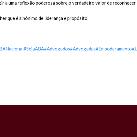
uzir a uma reflexão poderosa sobre o verdadeiro valor de reconhecer 
er que é sinônimo de liderança e propósito.
BANacional
#SejaABA
#Advogados
#Advogadas
#Empoderamento
#L