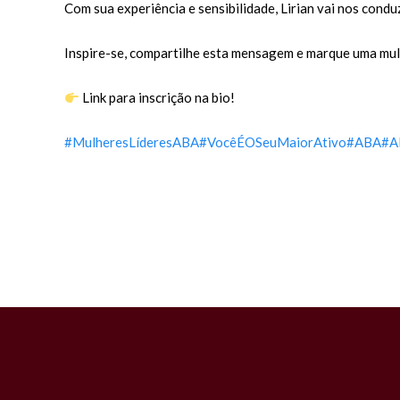
Com sua experiência e sensibilidade, Lirian vai nos cond
Inspire-se, compartilhe esta mensagem e marque uma mulh
Link para inscrição na bio!
#MulheresLíderesABA
#VocêÉOSeuMaiorAtivo
#ABA
#A