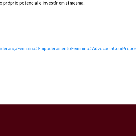
o próprio potencial e investir em si mesma.
iderançaFeminina
#EmpoderamentoFeminino
#AdvocaciaComPropós