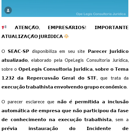
𝗔𝗧𝗘𝗡𝗖̧𝗔̃𝗢, 𝗘𝗠𝗣𝗥𝗘𝗦𝗔́𝗥𝗜𝗢𝗦! 𝗜𝗠𝗣𝗢𝗥𝗧𝗔𝗡𝗧𝗘
𝗔𝗧𝗨𝗔𝗟𝗜𝗭𝗔𝗖̧𝗔̃𝗢 𝗝𝗨𝗥𝗜́𝗗𝗜𝗖𝗔
O 𝗦𝗘𝗔𝗖-𝗦𝗣 disponibiliza em seu site 𝗣𝗮𝗿𝗲𝗰𝗲𝗿 𝗝𝘂𝗿𝗶́𝗱𝗶𝗰𝗼
𝗮𝘁𝘂𝗮𝗹𝗶𝘇𝗮𝗱𝗼, elaborado pela OpeLegis Consultoria Jurídica,
sobre o 𝗢𝗽𝗲𝗟𝗲𝗴𝗶𝘀 𝗖𝗼𝗻𝘀𝘂𝗹𝘁𝗼𝗿𝗶𝗮 𝗝𝘂𝗿𝗶́𝗱𝗶𝗰𝗮, 𝘀𝗼𝗯𝗿𝗲 𝗼 𝗧𝗲𝗺𝗮
𝟭.𝟮𝟯𝟮 𝗱𝗮 𝗥𝗲𝗽𝗲𝗿𝗰𝘂𝘀𝘀𝗮̃𝗼 𝗚𝗲𝗿𝗮𝗹 𝗱𝗼 𝗦𝗧𝗙, que trata da
𝗲𝘅𝗲𝗰𝘂𝗰̧𝗮̃𝗼 𝘁𝗿𝗮𝗯𝗮𝗹𝗵𝗶𝘀𝘁𝗮 𝗲𝗻𝘃𝗼𝗹𝘃𝗲𝗻𝗱𝗼 𝗴𝗿𝘂𝗽𝗼 𝗲𝗰𝗼𝗻𝗼̂𝗺𝗶𝗰𝗼.
O parecer esclarece que 𝗻𝗮̃𝗼 𝗲́ 𝗽𝗲𝗿𝗺𝗶𝘁𝗶𝗱𝗮 𝗮 𝗶𝗻𝗰𝗹𝘂𝘀𝗮̃𝗼
𝗮𝘂𝘁𝗼𝗺𝗮́𝘁𝗶𝗰𝗮 𝗱𝗲 𝗲𝗺𝗽𝗿𝗲𝘀𝗮 𝗾𝘂𝗲 𝗻𝗮̃𝗼 𝗽𝗮𝗿𝘁𝗶𝗰𝗶𝗽𝗼𝘂 𝗱𝗮 𝗳𝗮𝘀𝗲
𝗱𝗲 𝗰𝗼𝗻𝗵𝗲𝗰𝗶𝗺𝗲𝗻𝘁𝗼 𝗻𝗮 𝗲𝘅𝗲𝗰𝘂𝗰̧𝗮̃𝗼 𝘁𝗿𝗮𝗯𝗮𝗹𝗵𝗶𝘀𝘁𝗮, sem a
𝗽𝗿𝗲́𝘃𝗶𝗮 𝗶𝗻𝘀𝘁𝗮𝘂𝗿𝗮𝗰̧𝗮̃𝗼 𝗱𝗼 𝗜𝗻𝗰𝗶𝗱𝗲𝗻𝘁𝗲 𝗱𝗲