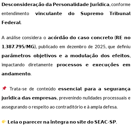
𝗗𝗲𝘀𝗰𝗼𝗻𝘀𝗶𝗱𝗲𝗿𝗮𝗰̧𝗮̃𝗼 𝗱𝗮 𝗣𝗲𝗿𝘀𝗼𝗻𝗮𝗹𝗶𝗱𝗮𝗱𝗲 𝗝𝘂𝗿𝗶́𝗱𝗶𝗰𝗮, conforme
entendimento 𝘃𝗶𝗻𝗰𝘂𝗹𝗮𝗻𝘁𝗲 𝗱𝗼 𝗦𝘂𝗽𝗿𝗲𝗺𝗼 𝗧𝗿𝗶𝗯𝘂𝗻𝗮𝗹
𝗙𝗲𝗱𝗲𝗿𝗮𝗹.
A análise considera o 𝗮𝗰𝗼́𝗿𝗱𝗮̃𝗼 𝗱𝗼 𝗰𝗮𝘀𝗼 𝗰𝗼𝗻𝗰𝗿𝗲𝘁𝗼 (𝗥𝗘 𝗻𝗼
𝟭.𝟯𝟴𝟳.𝟳𝟵𝟱/𝗠𝗚), publicado em dezembro de 2025, que definiu
𝗽𝗮𝗿𝗮̂𝗺𝗲𝘁𝗿𝗼𝘀 𝗼𝗯𝗷𝗲𝘁𝗶𝘃𝗼𝘀 𝗲 𝗮 𝗺𝗼𝗱𝘂𝗹𝗮𝗰̧𝗮̃𝗼 𝗱𝗼𝘀 𝗲𝗳𝗲𝗶𝘁𝗼𝘀,
impactando diretamente 𝗽𝗿𝗼𝗰𝗲𝘀𝘀𝗼𝘀 𝗲 𝗲𝘅𝗲𝗰𝘂𝗰̧𝗼̃𝗲𝘀 𝗲𝗺
𝗮𝗻𝗱𝗮𝗺𝗲𝗻𝘁𝗼.
Trata-se de conteúdo 𝗲𝘀𝘀𝗲𝗻𝗰𝗶𝗮𝗹 𝗽𝗮𝗿𝗮 𝗮 𝘀𝗲𝗴𝘂𝗿𝗮𝗻𝗰̧𝗮
𝗷𝘂𝗿𝗶́𝗱𝗶𝗰𝗮 𝗱𝗮𝘀 𝗲𝗺𝗽𝗿𝗲𝘀𝗮𝘀, prevenindo nulidades processuais e
assegurando o respeito ao contraditório e à ampla defesa.
𝗟𝗲𝗶𝗮 𝗼 𝗽𝗮𝗿𝗲𝗰𝗲𝗿 𝗻𝗮 𝗶́𝗻𝘁𝗲𝗴𝗿𝗮 𝗻𝗼 𝘀𝗶𝘁𝗲 𝗱𝗼 𝗦𝗘𝗔𝗖-𝗦𝗣.