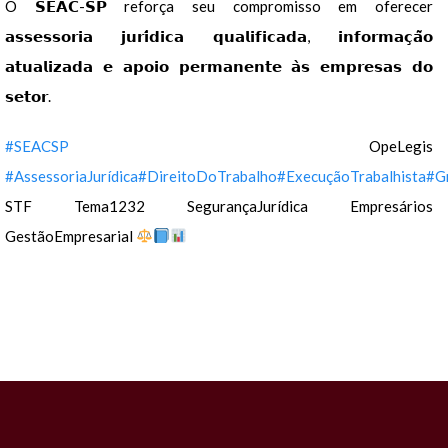
O 𝗦𝗘𝗔𝗖-𝗦𝗣 reforça seu compromisso em oferecer
𝗮𝘀𝘀𝗲𝘀𝘀𝗼𝗿𝗶𝗮 𝗷𝘂𝗿𝗶́𝗱𝗶𝗰𝗮 𝗾𝘂𝗮𝗹𝗶𝗳𝗶𝗰𝗮𝗱𝗮, 𝗶𝗻𝗳𝗼𝗿𝗺𝗮𝗰̧𝗮̃𝗼
𝗮𝘁𝘂𝗮𝗹𝗶𝘇𝗮𝗱𝗮 𝗲 𝗮𝗽𝗼𝗶𝗼 𝗽𝗲𝗿𝗺𝗮𝗻𝗲𝗻𝘁𝗲 𝗮̀𝘀 𝗲𝗺𝗽𝗿𝗲𝘀𝗮𝘀 𝗱𝗼
𝘀𝗲𝘁𝗼𝗿.
#SEACSP
OpeLegis
#AssessoriaJurídica
#DireitoDoTrabalho
#ExecuçãoTrabalhista
#G
STF Tema1232 SegurançaJurídica Empresários
GestãoEmpresarial