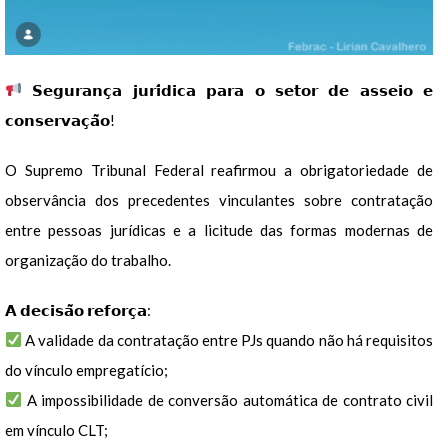
𝗦𝗲𝗴𝘂𝗿𝗮𝗻𝗰̧𝗮 𝗷𝘂𝗿𝗶́𝗱𝗶𝗰𝗮 𝗽𝗮𝗿𝗮 𝗼 𝘀𝗲𝘁𝗼𝗿 𝗱𝗲 𝗮𝘀𝘀𝗲𝗶𝗼 𝗲
𝗰𝗼𝗻𝘀𝗲𝗿𝘃𝗮𝗰̧𝗮̃𝗼!
O Supremo Tribunal Federal reafirmou a obrigatoriedade de
observância dos precedentes vinculantes sobre contratação
entre pessoas jurídicas e a licitude das formas modernas de
organização do trabalho.
𝗔 𝗱𝗲𝗰𝗶𝘀𝗮̃𝗼 𝗿𝗲𝗳𝗼𝗿𝗰̧𝗮:
A validade da contratação entre PJs quando não há requisitos
do vínculo empregatício;
A impossibilidade de conversão automática de contrato civil
em vínculo CLT;