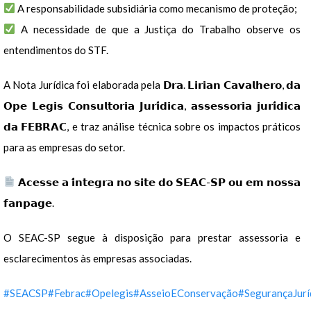
A responsabilidade subsidiária como mecanismo de proteção;
A necessidade de que a Justiça do Trabalho observe os
entendimentos do STF.
A Nota Jurídica foi elaborada pela 𝗗𝗿𝗮. 𝗟𝗶𝗿𝗶𝗮𝗻 𝗖𝗮𝘃𝗮𝗹𝗵𝗲𝗿𝗼, 𝗱𝗮
𝗢𝗽𝗲 𝗟𝗲𝗴𝗶𝘀 𝗖𝗼𝗻𝘀𝘂𝗹𝘁𝗼𝗿𝗶𝗮 𝗝𝘂𝗿𝗶́𝗱𝗶𝗰𝗮, 𝗮𝘀𝘀𝗲𝘀𝘀𝗼𝗿𝗶𝗮 𝗷𝘂𝗿𝗶́𝗱𝗶𝗰𝗮
𝗱𝗮 𝗙𝗘𝗕𝗥𝗔𝗖, e traz análise técnica sobre os impactos práticos
para as empresas do setor.
𝗔𝗰𝗲𝘀𝘀𝗲 𝗮 𝗶́𝗻𝘁𝗲𝗴𝗿𝗮 𝗻𝗼 𝘀𝗶𝘁𝗲 𝗱𝗼 𝗦𝗘𝗔𝗖-𝗦𝗣 𝗼𝘂 𝗲𝗺 𝗻𝗼𝘀𝘀𝗮
𝗳𝗮𝗻𝗽𝗮𝗴𝗲.
O SEAC-SP segue à disposição para prestar assessoria e
esclarecimentos às empresas associadas.
#SEACSP
#Febrac
#Opelegis
#AsseioEConservação
#SegurançaJurí