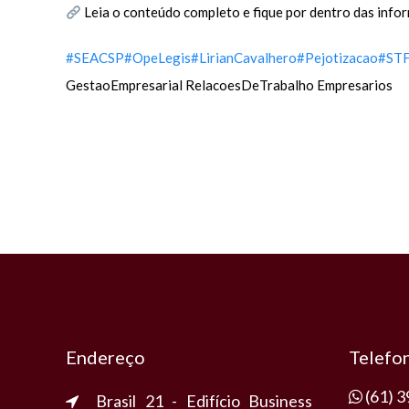
Leia o conteúdo completo e fique por dentro das info
#SEACSP
#OpeLegis
#LirianCavalhero
#Pejotizacao
#ST
GestaoEmpresarial RelacoesDeTrabalho Empresarios
Endereço
Telefo
(61) 
Brasil 21 - Edifício Business