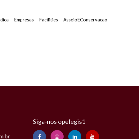
ica Empresas Facilities AsseioEConservacao
Siga-nos opelegis1
m.br