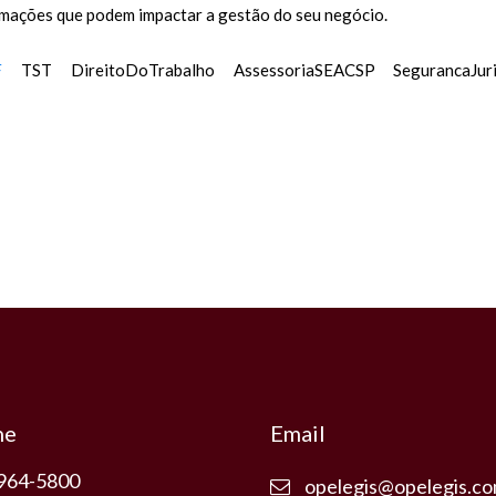
rmações que podem impactar a gestão do seu negócio.
F
TST DireitoDoTrabalho AssessoriaSEACSP SegurancaJurid
ne
Email
3964-5800
opelegis@opelegis.co