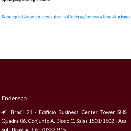
#opelegis1
#opelegisconsultoria
#federaçãonews
#fbha
#turismo
Endereço
Brasil 21 - Edifício Business Center Tower SHS
Quadra 06, Conjunto A, Bloco C, Salas 1501/1502 - Asa
Sul - Brasília - DF, 70322-915