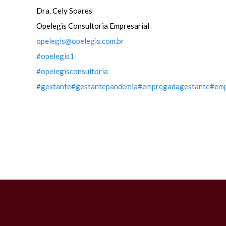
Dra. Cely Soares
Opelegis Consultoria Empresarial
opelegis@opelegis.com.br
#opelegis1
#opelegisconsultoria
#gestante
#gestantepandemia
#empregadagestante
#emp