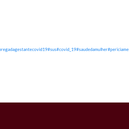
regadagestantecovid19
#sus
#covid_19
#saudedamulher
#periciame