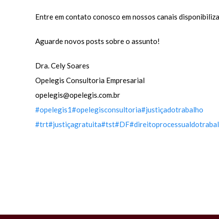
Entre em contato conosco em nossos canais disponibiliza
Aguarde novos posts sobre o assunto!
Dra. Cely Soares
Opelegis Consultoria Empresarial
opelegis@opelegis.com.br
#opelegis1
#opelegisconsultoria
#justiçadotrabalho
#trt
#justiçagratuita
#tst
#DF
#direitoprocessualdotraba