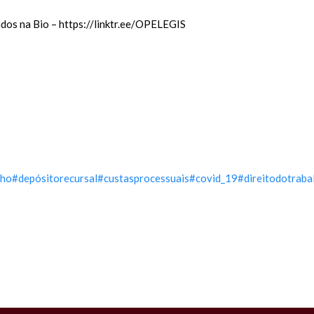
dos na Bio – https://linktr.ee/OPELEGIS
lho
#depósitorecursal
#custasprocessuais
#covid_19
#direitodotraba