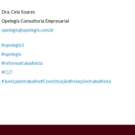
Dra. Cely Soares
Opelegis Consultoria Empresarial
opelegis@opelegis.com.br
#opelegis1
#opelegis
#reformatrabalhista
#CLT
#Justiçadotrabalho
#Constituição
#relaçõestrabalhista