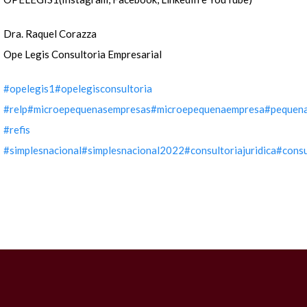
Dra. Raquel Corazza
Ope Legis Consultoria Empresarial
#opelegis1
#opelegisconsultoria
#relp
#microepequenasempresas
#microepequenaempresa
#pequen
#refis
#simplesnacional
#simplesnacional2022
#consultoriajuridica
#consu