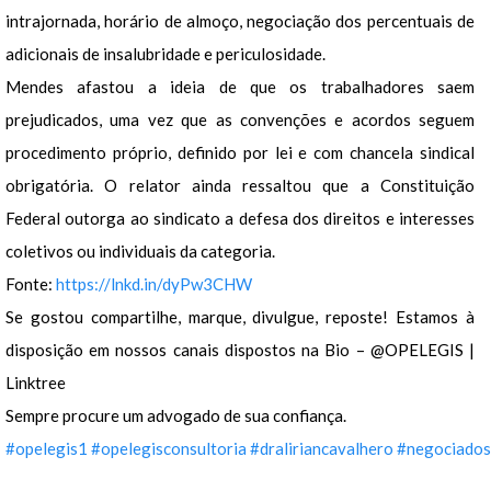
intrajornada, horário de almoço, negociação dos percentuais de
adicionais de insalubridade e periculosidade.
Mendes afastou a ideia de que os trabalhadores saem
prejudicados, uma vez que as convenções e acordos seguem
procedimento próprio, definido por lei e com chancela sindical
obrigatória. O relator ainda ressaltou que a Constituição
Federal outorga ao sindicato a defesa dos direitos e interesses
coletivos ou individuais da categoria.
Fonte:
https://lnkd.in/dyPw3CHW
Se gostou compartilhe, marque, divulgue, reposte! Estamos à
disposição em nossos canais dispostos na Bio – @OPELEGIS |
Linktree
Sempre procure um advogado de sua confiança.
#opelegis1
#opelegisconsultoria
#draliriancavalhero
#negociados