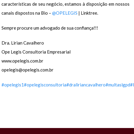
características de seu negócio, estamos à disposição em nossos
canais dispostos na Bio –
@OPELEGIS
| Linktree.
Sempre procure um advogado de sua confiança!!!
Dra. Lirian Cavalhero
Ope Legis Consultoria Empresarial
www.opelegis.com.br
opelegis@opelegis.com.br
#opelegis1
#opelegisconsultoria
#draliriancavalhero
#multaslgpd
#