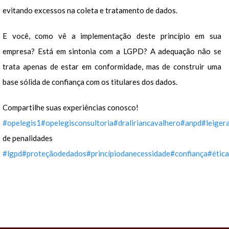
evitando excessos na coleta e tratamento de dados.
E você, como vê a implementação deste princípio em sua
empresa? Está em sintonia com a LGPD? A adequação não se
trata apenas de estar em conformidade, mas de construir uma
base sólida de confiança com os titulares dos dados.
Compartilhe suas experiências conosco!
#opelegis1
#opelegisconsultoria
#draliriancavalhero
#anpd
#leiger
de penalidades
#lgpd
#proteçãodedados
#princípiodanecessidade
#confiança
#étic