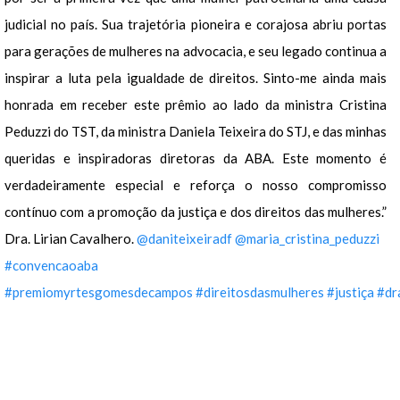
judicial no país. Sua trajetória pioneira e corajosa abriu portas
para gerações de mulheres na advocacia, e seu legado continua a
inspirar a luta pela igualdade de direitos. Sinto-me ainda mais
honrada em receber este prêmio ao lado da ministra Cristina
Peduzzi do TST, da ministra Daniela Teixeira do STJ, e das minhas
queridas e inspiradoras diretoras da ABA. Este momento é
verdadeiramente especial e reforça o nosso compromisso
contínuo com a promoção da justiça e dos direitos das mulheres.”
Dra. Lirian Cavalhero.
@daniteixeiradf
@maria_cristina_peduzzi
#convencaoaba
#premiomyrtesgomesdecampos
#direitosdasmulheres
#justiça
#dr