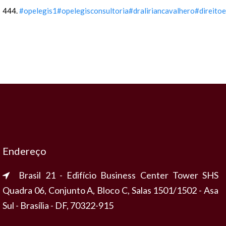
444.
#opelegis1
#opelegisconsultoria
#draliriancavalhero
#direito
Endereço
Brasil 21 - Edifício Business Center Tower SHS
Quadra 06, Conjunto A, Bloco C, Salas 1501/1502 - Asa
Sul - Brasília - DF, 70322-915