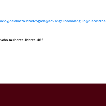
naro
@daianastaudtadvogada
@adv.angelicaanaiangulo
@biacastroa
c/e/aba-mulheres-lideres-485