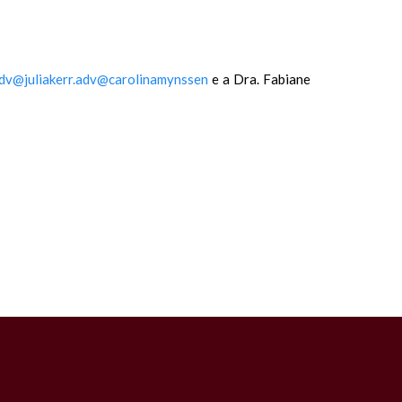
dv
@juliakerr.adv
@carolinamynssen
e a Dra. Fabiane